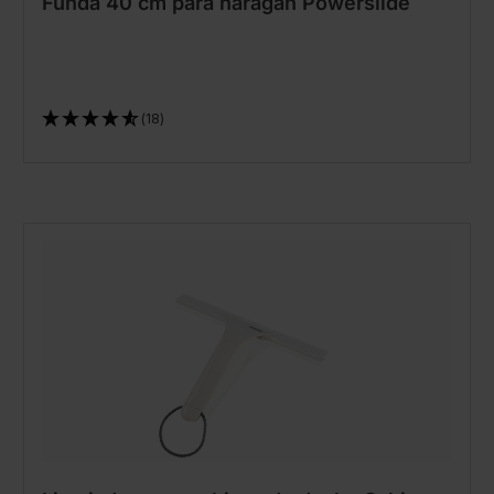
Funda 40 cm para haragán Powerslide
(18)