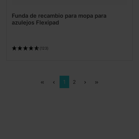
Funda de recambio para mopa para
azulejos Flexipad
(123)
Página
Página
1
2