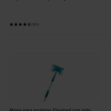
(183)
Mopa para azulejos Flexipad con palo