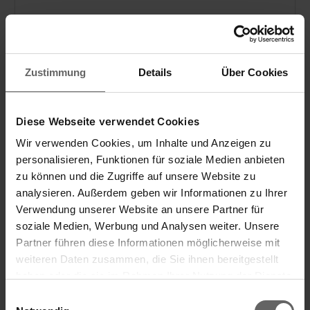
(16)
Zustimmung
Details
Über Cookies
Diese Webseite verwendet Cookies
Wir verwenden Cookies, um Inhalte und Anzeigen zu
personalisieren, Funktionen für soziale Medien anbieten
zu können und die Zugriffe auf unsere Website zu
analysieren. Außerdem geben wir Informationen zu Ihrer
Verwendung unserer Website an unsere Partner für
soziale Medien, Werbung und Analysen weiter. Unsere
Partner führen diese Informationen möglicherweise mit
weiteren Daten zusammen, die Sie ihnen bereitgestellt
haben oder die sie im Rahmen Ihrer Nutzung der Dienste
gesammelt haben. Sie geben Einwilligung zu unseren
Einwilligungsauswahl
Termómetro digital para asado y barbacoa
Cookies, wenn Sie unsere Webseite weiterhin nutzen.