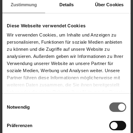
Zustimmung
Details
Über Cookies
Diese Webseite verwendet Cookies
(0)
Wir verwenden Cookies, um Inhalte und Anzeigen zu
personalisieren, Funktionen für soziale Medien anbieten
zu können und die Zugriffe auf unsere Website zu
analysieren. Außerdem geben wir Informationen zu Ihrer
Verwendung unserer Website an unsere Partner für
soziale Medien, Werbung und Analysen weiter. Unsere
Partner führen diese Informationen möglicherweise mit
weiteren Daten zusammen, die Sie ihnen bereitgestellt
haben oder die sie im Rahmen Ihrer Nutzung der Dienste
gesammelt haben. Sie geben Einwilligung zu unseren
Einwilligungsauswahl
Cookies, wenn Sie unsere Webseite weiterhin nutzen.
Notwendig
Präferenzen
Abrelatas