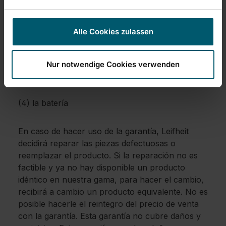
(2) el uso o manejo incorrecto (p.ej. golpe,
Alle Cookies zulassen
choque, caída);
(3) daños debidos al no respeto de las
Nur notwendige Cookies verwenden
indicaciones de uso;
(4) la batería
En caso de hacer uso de la garantía, Leifheit
decidirá reparar las piezas defectuosas o
reemplazar el producto. Si la reparación no es
factible y ya no hay disponible un producto
idéntico en nuestra gama, para hacer el cambio,
recibirá a cambio un producto equivalente. No es
posible hacerle el reintegro del precio de venta
con la garantía. Esta garantía no cubre daños y