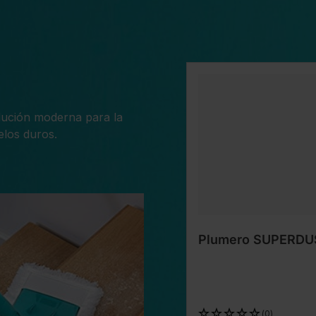
Omitir la galería de produc
ución moderna para la
elos duros.
Plumero SUPERDUS
(0)