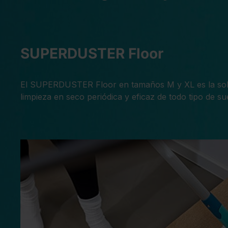
SUPERDUSTER Floor
El SUPERDUSTER Floor en tamaños M y XL es la sol
limpieza en seco periódica y eficaz de todo tipo de su