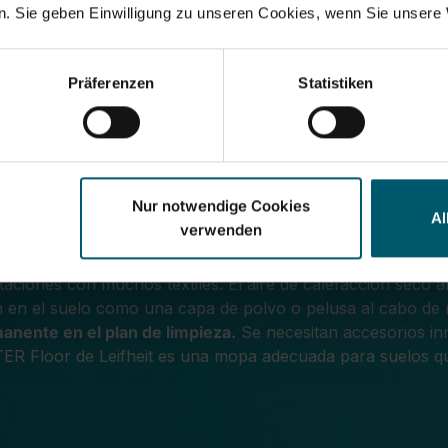
. Sie geben Einwilligung zu unseren Cookies, wenn Sie unsere 
Präferenzen
Statistiken
: la mopa SUPERDUSTER Fl
Nur notwendige Cookies
Al
verwenden
aciones con muchos textiles. El aire de calefacción seco ar
an en el suelo como una capa de polvo o pelusa al cabo d
anente en el plan de limpieza.
Se necesitan accesorios in
R Floor de Leifheit es una mopa adecuada para suelos que 