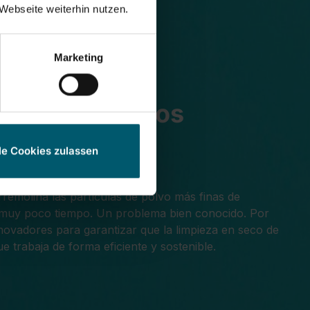
Webseite weiterhin nutzen.
Marketing
oor para suelos
le Cookies zulassen
remolina las partículas de polvo más finas de
e muy poco tiempo. Un problema bien conocido. Por
novadores para garantizar que la limpieza en seco de
trabaja de forma eficiente y sostenible.