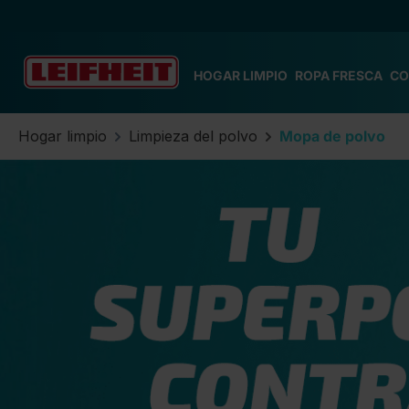
tar al contenido principal
Saltar a la búsqueda
Saltar a la navegación principal
HOGAR LIMPIO
ROPA FRESCA
CO
Hogar limpio
Limpieza del polvo
Mopa de polvo