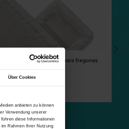
vo SUPERDUSTER Floor M para fregonas
F
Über Cookies
 Medien anbieten zu können
hrer Verwendung unserer
 führen diese Informationen
ie im Rahmen Ihrer Nutzung