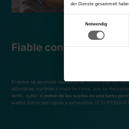
der Dienste gesammelt haben
Einwilligungsauswahl
Notwendig
Fiable contra el polvo
El polvo se acumula rápidamente, sobre todo en habit
alfombras, cortinas o ropa de cama, que se deposit
tanto, quitar el
polvo de los suelos es una tarea perm
suelos duros sea rápida y exhaustiva. El SUPERDUSTE