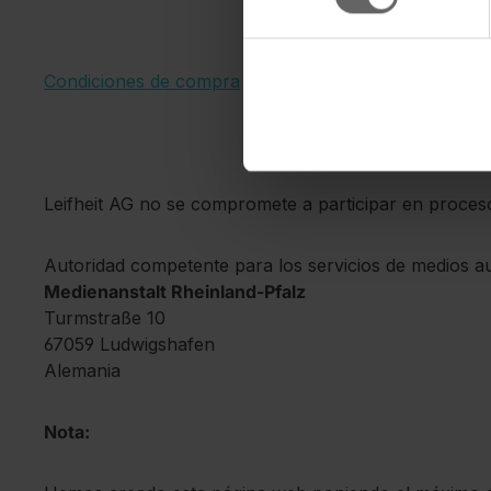
Condiciones de compra
Leifheit AG no se compromete a participar en proceso
Autoridad competente para los servicios de medios au
Medienanstalt Rheinland-Pfalz
Turmstraße 10
67059 Ludwigshafen
Alemania
Nota: