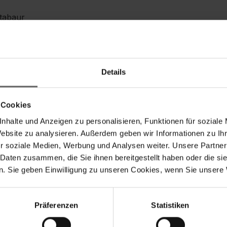
ntabaur
A: DE 149 319 780
Details
it: 83102794
 Cookies
le:
83102794
nhalte und Anzeigen zu personalisieren, Funktionen für soziale
Website zu analysieren. Außerdem geben wir Informationen zu I
r soziale Medien, Werbung und Analysen weiter. Unsere Partner
 Daten zusammen, die Sie ihnen bereitgestellt haben oder die s
. Sie geben Einwilligung zu unseren Cookies, wenn Sie unsere 
Präferenzen
Statistiken