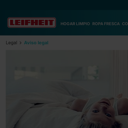
tar al contenido principal
Saltar a la búsqueda
Saltar a la navegación principal
HOGAR LIMPIO
ROPA FRESCA
CO
Legal
Aviso legal