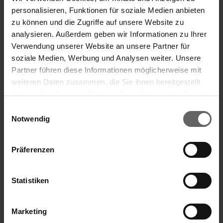
Coladores de cocina de acero fi no 20 cm
personalisieren, Funktionen für soziale Medien anbieten
ProLine
zu können und die Zugriffe auf unsere Website zu
analysieren. Außerdem geben wir Informationen zu Ihrer
Verwendung unserer Website an unsere Partner für
(3)
soziale Medien, Werbung und Analysen weiter. Unsere
Partner führen diese Informationen möglicherweise mit
weiteren Daten zusammen, die Sie ihnen bereitgestellt
haben oder die sie im Rahmen Ihrer Nutzung der Dienste
gesammelt haben. Sie geben Einwilligung zu unseren
Einwilligungsauswahl
Cookies, wenn Sie unsere Webseite weiterhin nutzen.
Notwendig
Präferenzen
Statistiken
Marketing