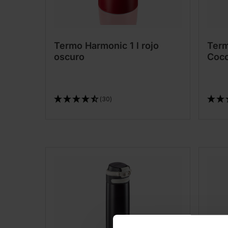
Termo Harmonic 1 l rojo
Term
oscuro
Coco
(30)