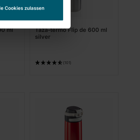
le Cookies zulassen
00 ml
Taza-termo Flip de 600 ml
silver
(101)