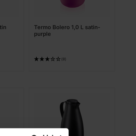
tin
Termo Bolero 1,0 L satin-
purple
(8)