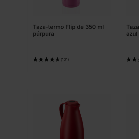
Taza-termo Flip de 350 ml
Taza
púrpura
azul
(101)