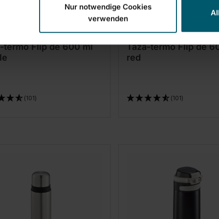
Nur notwendige Cookies
Al
verwenden
-termo Flip de 600 ml
Taza-termo Flip de 6
le
red
(101)
(101)