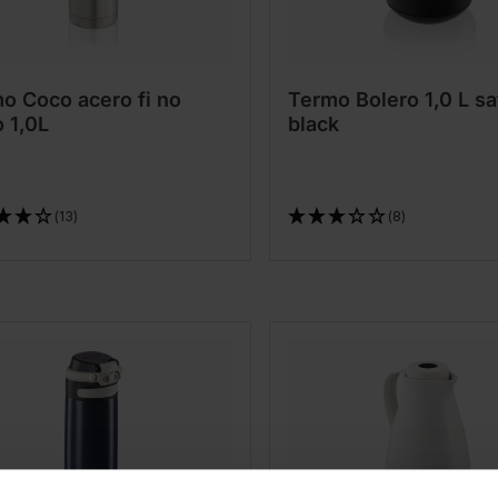
o Coco acero fi no
Termo Bolero 1,0 L sa
 1,0L
black
(13)
(8)