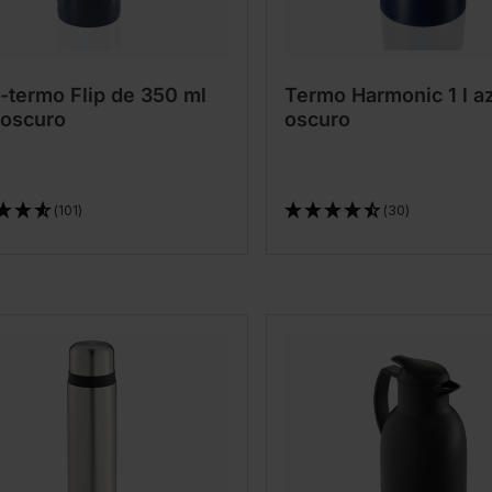
-termo Flip de 350 ml
Termo Harmonic 1 l a
 oscuro
oscuro
(101)
(30)