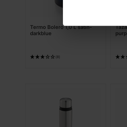
Termo Bolero 1,0 L satin-
Taza
darkblue
purp
(8)