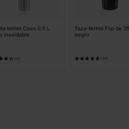
lla termo Coco 0,5 L
Taza-termo Flip de 3
o inoxidable
negro
(13)
(101)