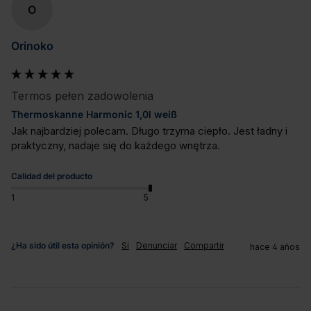
O
Orinoko
Termos pełen zadowolenia
Thermoskanne Harmonic 1,0l weiß
Jak najbardziej polecam. Długo trzyma ciepło. Jest ładny i 
praktyczny, nadaje się do każdego wnętrza.
Calidad del producto
1
5
¿Ha sido útil esta opinión?
Sí
Denunciar
Compartir
hace 4 años