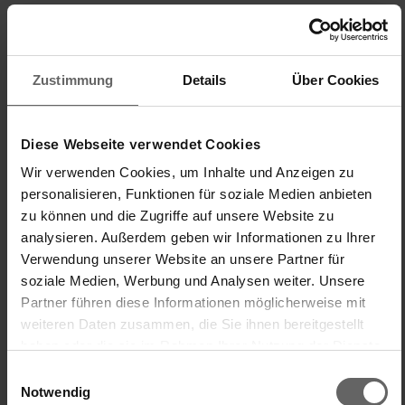
¿Ha sido útil esta opinión?
Sí
Denunciar
Compartir
hace 1 año
Zustimmung
Details
Über Cookies
EK
Diese Webseite verwendet Cookies
Wir verwenden Cookies, um Inhalte und Anzeigen zu
Evelyn Kunz
personalisieren, Funktionen für soziale Medien anbieten
zu können und die Zugriffe auf unsere Website zu
analysieren. Außerdem geben wir Informationen zu Ihrer
Würde ich am liebsten zurückschicken
Verwendung unserer Website an unsere Partner für
Thermoskanne Harmonic 1,0l dunkelrot
soziale Medien, Werbung und Analysen weiter. Unsere
Habe mir extra das neue Modell bestellt, bin leider gar nicht 
Partner führen diese Informationen möglicherweise mit
zufrieden. Nach 2 Stunden nur mehr lauwarm, trotz 
weiteren Daten zusammen, die Sie ihnen bereitgestellt
Vorspülung mit heißem Wasser. Mit Thermoskanne Bolero 1 
haben oder die sie im Rahmen Ihrer Nutzung der Dienste
hällt der Inhalt stundenlang warm. Die versprochenen 24 
Stunden?????
gesammelt haben. Sie geben Einwilligung zu unseren
Einwilligungsauswahl
Cookies, wenn Sie unsere Webseite weiterhin nutzen.
Notwendig