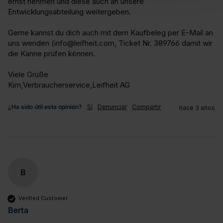
ernst nehmen und diese auch an unsere 
Entwicklungsabteilung weitergeben.

Gerne kannst du dich auch mit dem Kaufbeleg per E-Mail an 
uns wenden (info@leifheit.com, Ticket Nr. 389766 damit wir 
die Kanne prüfen können.

Viele Grüße

Kim,Verbraucherservice,Leifheit AG
¿Ha sido útil esta opinión?
Sí
Denunciar
Compartir
hace 3 años
B
Verified Customer
Berta