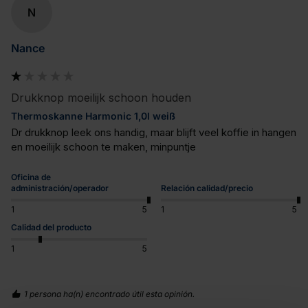
N
Nance
Drukknop moeilijk schoon houden
Thermoskanne Harmonic 1,0l weiß
Dr drukknop leek ons handig, maar blijft veel koffie in hangen 
en moeilijk schoon te maken, minpuntje
Oficina de
administración/operador
Relación calidad/precio
1
5
1
5
Calidad del producto
1
5
1 persona ha(n) encontrado útil esta opinión.