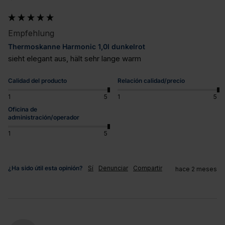
Empfehlung
Thermoskanne Harmonic 1,0l dunkelrot
sieht elegant aus, hält sehr lange warm
Calidad del producto
Relación calidad/precio
1
5
1
5
Oficina de
administración/operador
1
5
¿Ha sido útil esta opinión?
Sí
Denunciar
Compartir
hace 2 meses