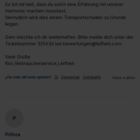
Es tut mir leid, dass du solch eine Erfahrung mit unserer 
Harmonic machen musstest. 

Vermutlich wird dies einem Transportschaden zu Grunde 
liegen. 

Gern möchte ich dir weiterhelfen. Bitte melde dich unter der 
Ticketnummer 325636 bei bewertungen@leifheit.com. 

Viele Grüße

Kim,Verbraucherservice,Leifheit
¿Ha sido útil esta opinión?
Sí
Denunciar
Compartir
hace 4 años
P
Prihna