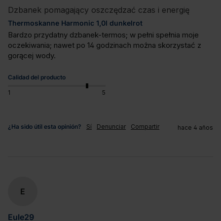
Dzbanek pomagający oszczędzać czas i energię
Thermoskanne Harmonic 1,0l dunkelrot
Bardzo przydatny dzbanek-termos; w pełni spełnia moje 
oczekiwania; nawet po 14 godzinach można skorzystać z 
gorącej wody.
Calidad del producto
1
5
¿Ha sido útil esta opinión?
Sí
Denunciar
Compartir
hace 4 años
E
Eule29