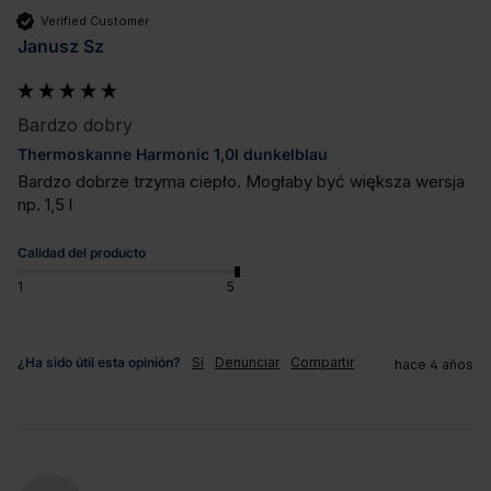
Verified Customer
Janusz Sz
Bardzo dobry
Thermoskanne Harmonic 1,0l dunkelblau
Bardzo dobrze trzyma ciepło. Mogłaby być większa wersja 
np. 1,5 l
Calidad del producto
1
5
¿Ha sido útil esta opinión?
Sí
Denunciar
Compartir
hace 4 años