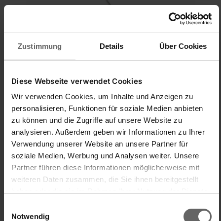
Zustimmung
Details
Über Cookies
Termómetro de cocina universal digital
Diese Webseite verwendet Cookies
Wir verwenden Cookies, um Inhalte und Anzeigen zu
personalisieren, Funktionen für soziale Medien anbieten
zu können und die Zugriffe auf unsere Website zu
(16)
analysieren. Außerdem geben wir Informationen zu Ihrer
Verwendung unserer Website an unsere Partner für
soziale Medien, Werbung und Analysen weiter. Unsere
Partner führen diese Informationen möglicherweise mit
weiteren Daten zusammen, die Sie ihnen bereitgestellt
haben oder die sie im Rahmen Ihrer Nutzung der Dienste
gesammelt haben. Sie geben Einwilligung zu unseren
Einwilligungsauswahl
Cookies, wenn Sie unsere Webseite weiterhin nutzen.
Notwendig