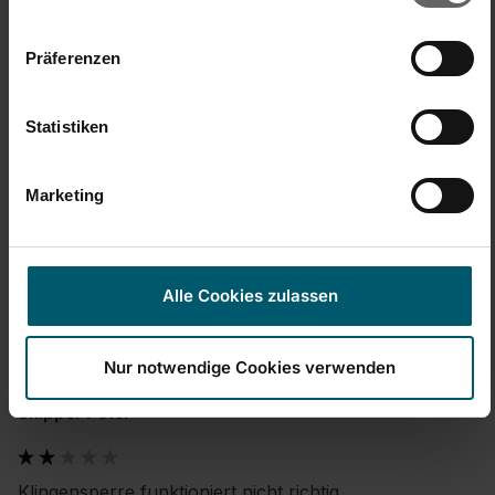
Präferenzen
New content loaded
3.50
Basado en 2 opiniones
Statistiken
Buscar:
Ordenar
Idioma
Marketing
Producto Opiniones
Preguntas
Alle Cookies zulassen
SP
Nur notwendige Cookies verwenden
Skipper Peter
Klingensperre funktioniert nicht richtig