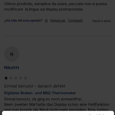
Ottimo prodotto, semplice da usare, peccato non si possa 
modificare  la lingua sul display preimpostata.
¿Ha sido útil esta opinión?
Sí
Denunciar
Compartir
hace 2 años
N
NikoVH
Einmal benutzt - danach defekt
Digitales Braten- und BBQ-Thermometer
Einmal benutzt, da ging es noch einwandfrei.

Beim zweiten Mal hatte das Display schon eine Fehlfunktion 
und man konnte die Modi nicht mehr einstellen. Bzw. hatten 