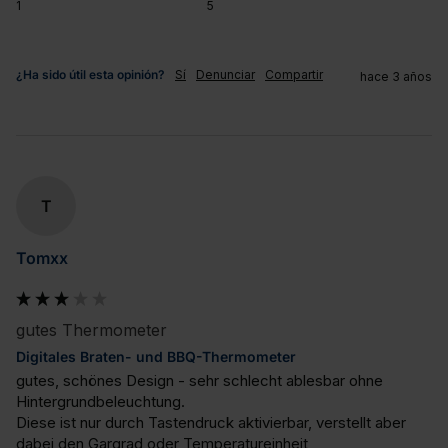
1
5
¿Ha sido útil esta opinión?
Sí
Denunciar
Compartir
hace 3 años
T
Tomxx
gutes Thermometer
Digitales Braten- und BBQ-Thermometer
gutes, schönes Design - sehr schlecht ablesbar ohne 
Hintergrundbeleuchtung.

Diese ist nur durch Tastendruck aktivierbar, verstellt aber 
dabei den Gargrad oder Temperatureinheit