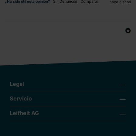
¿Ha sido útil esta opinión?
Sí
Denunciar
Compartir
hace 6 años
Legal
Servicio
Leifheit AG