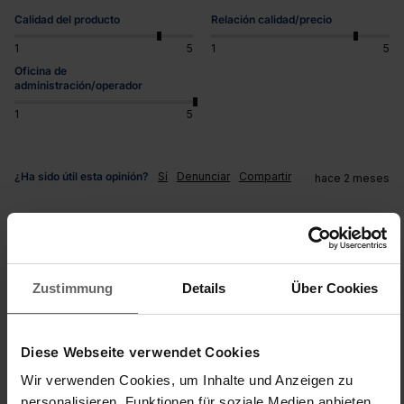
Calidad del producto
Relación calidad/precio
1
5
1
5
Oficina de
administración/operador
1
5
¿Ha sido útil esta opinión?
Sí
Denunciar
Compartir
hace 2 meses
Zustimmung
Details
Über Cookies
O
Oleew
Diese Webseite verwendet Cookies
Wir verwenden Cookies, um Inhalte und Anzeigen zu
personalisieren, Funktionen für soziale Medien anbieten