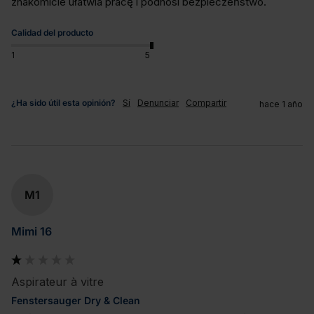
znakomicie ułatwia pracę i podnosi bezpieczeństwo.
Calidad del producto
1
5
¿Ha sido útil esta opinión?
Sí
Denunciar
Compartir
hace 1 año
M1
Mimi 16
Aspirateur à vitre
Fenstersauger Dry & Clean