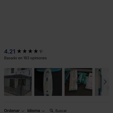
New content loaded
4.21
Basado en 183 opiniones
Buscar:
Ordenar
Idioma