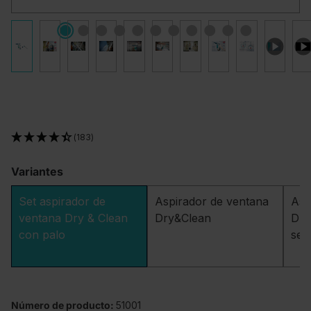
(183)
Variantes
Set aspirador de
Aspirador de ventana
Asp
ventana Dry & Clean
Dry&Clean
Dry
con palo
set
Número de producto:
51001