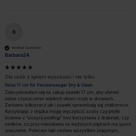
B
Verified Customer
Barbara24
Dla osób z lękiem wysokości i nie tylko
Düse 17 cm für Fenstersauger Dry & Clean
Zdecydowałam się na zakup ssawki 17 cm, aby ułatwić 
sobie czyszczenie wąskich okien i szyb w drzwiach. 
Zarówno odkurzacz jak i ssawki sprawdzają się znakomicie. 
Korzystając z drążka mogę wyczyścić szyby czy płytki 
ścienne z "pozycji podłogi" bez korzystania z drabinek, czy 
stołków, co przy mieszkaniu na wyższych piętrach ma spore 
znaczenie. Polecam taki zestaw wszystkim znajomym, 