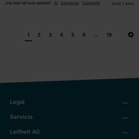
¿Ha sido útil esta opinión?
Sí
Denunciar
Compartir
hace 2 años
1
2
3
4
5
6
...
19
Legal
Servicio
Leifheit AG