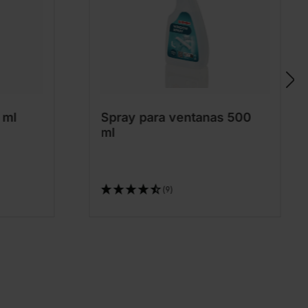
 ml
Spray para ventanas 500
ml
(9)