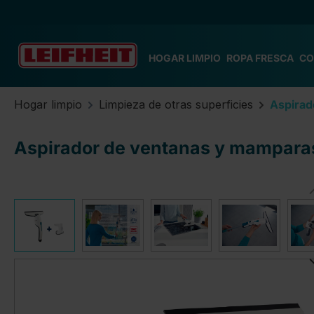
tar al contenido principal
Saltar a la búsqueda
Saltar a la navegación principal
HOGAR LIMPIO
ROPA FRESCA
CO
Hogar limpio
Limpieza de otras superficies
Aspirad
Aspirador de ventanas y mampara
Omitir galería de imágenes