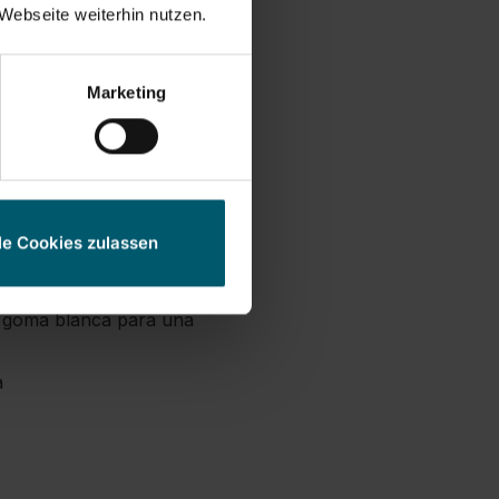
Webseite weiterhin nutzen.
e ducha
uñadura, permite un
Marketing
casa impermeable al agua
piar ventanas altas
le Cookies zulassen
r hasta 130 m²
e goma blanca para una
a