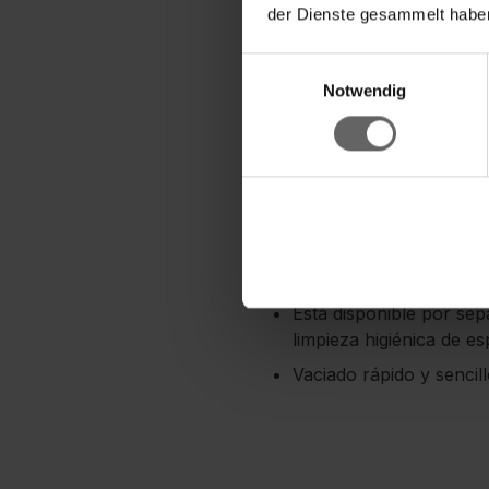
der Dienste gesammelt haben
marcas y sin goteo
Para todas las superfi
Einwilligungsauswahl
Especialmente manejabl
Notwendig
aspirado de una sola pa
Ideal para guardar en 
con protección IPX7
El práctico adaptador Cl
La batería de iones de 
Limpieza siempre óptimo
Está disponible por se
limpieza higiénica de 
Vaciado rápido y sencil