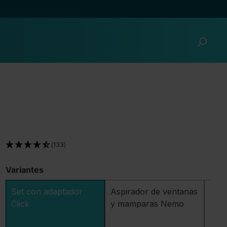
(133)
Variantes
Set con adaptador
Aspirador de ventanas
Set 
Click
y mamparas Nemo
baño
par