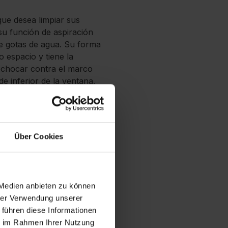
ue desea limpiar sus
 su función de aspiración
 de gotas de agua. Su forma
 espacio y tiene la
e chocar contra el marco
e inferior de la ventana.
lejos o mamparas de ducha
al para baños con una
raordinario grado de
 ducha y así tenerlo
Über Cookies
 de forma rápida a través
r puede funcionar durante
almente, la regleta de
os. En este set se incluye
 Medien anbieten zu können
e Leifheit. De ese modo se
hrer Verwendung unserer
 führen diese Informationen
ie im Rahmen Ihrer Nutzung
o sin esfuerzo, sin