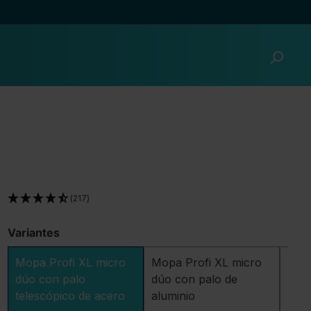
(217)
Variantes
Mopa Profi XL micro
Mopa Profi XL micro
Mop
dúo con palo
dúo con palo de
lisos
telescópico de acero
aluminio