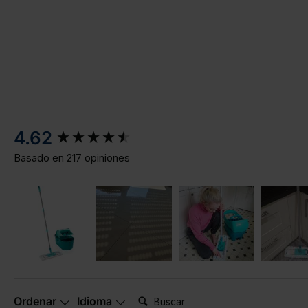
New content loaded
4.62
Basado en 217 opiniones
Buscar:
Ordenar
Idioma