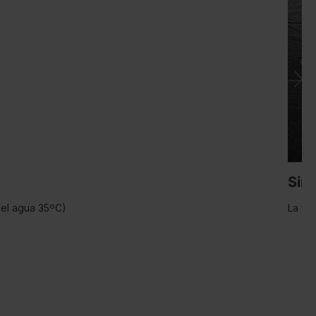
Sin
del agua 35ºC)
La fu