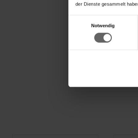
Anchura de pasada: 4
der Dienste gesammelt haben
Articulación giratoria d
Einwilligungsauswahl
Palo telescópico abatib
Notwendig
Prensa para mopas Prof