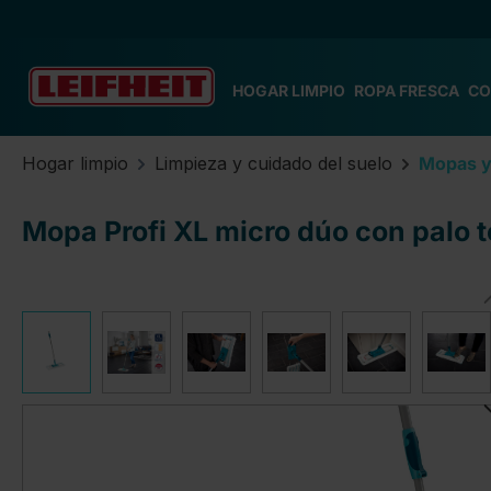
tar al contenido principal
Saltar a la búsqueda
Saltar a la navegación principal
HOGAR LIMPIO
ROPA FRESCA
CO
Hogar limpio
Limpieza y cuidado del suelo
Mopas y
Mopa Profi XL micro dúo con palo 
Omitir galería de imágenes