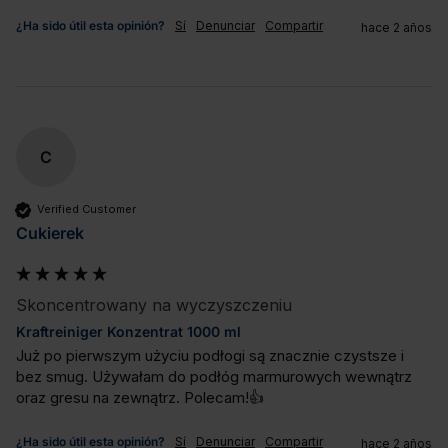
¿Ha sido útil esta opinión?
Sí
Denunciar
Compartir
hace 2 años
C
Verified Customer
Cukierek
Skoncentrowany na wyczyszczeniu
Kraftreiniger Konzentrat 1000 ml
Już po pierwszym użyciu podłogi są znacznie czystsze i 
bez smug. Używałam do podłóg marmurowych wewnątrz 
oraz gresu na zewnątrz. Polecam!👍
¿Ha sido útil esta opinión?
Sí
Denunciar
Compartir
hace 2 años