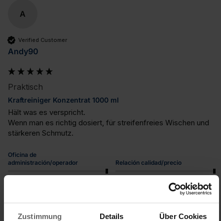
A
Verified Customer
Andy90
Praktisch
Kraftreiniger Konzentrat 1000 ml
Hält was es verspricht. 

Wenn man es richtig dosiert, für streifenfreies Wischen und 
stärkeren Schmutz.
Oficina de
administración/operador
Relación calidad/precio
1
5
1
5
Calidad del producto
1
5
Zustimmung
Details
Über Cookies