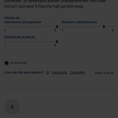
zufrieden. Er hinterlässt keinen unangenehmen Film oder 
Geruch und eine 1l Flasche hält gefühlt ewig.
Oficina de
administración/operador
Relación calidad/precio
1
5
1
5
Calidad del producto
1
5
Incentivada
¿Ha sido útil esta opinión?
Sí
Denunciar
Compartir
hace 2 años
S