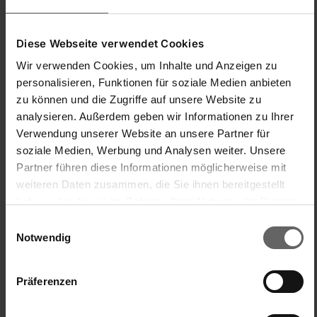
Diese Webseite verwendet Cookies
Wir verwenden Cookies, um Inhalte und Anzeigen zu
personalisieren, Funktionen für soziale Medien anbieten
zu können und die Zugriffe auf unsere Website zu
Incentivada
analysieren. Außerdem geben wir Informationen zu Ihrer
¿Ha sido útil esta opinión?
Sí
Denunciar
Compartir
hace 2 años
Verwendung unserer Website an unsere Partner für
soziale Medien, Werbung und Analysen weiter. Unsere
Partner führen diese Informationen möglicherweise mit
weiteren Daten zusammen, die Sie ihnen bereitgestellt
haben oder die sie im Rahmen Ihrer Nutzung der Dienste
M
gesammelt haben. Sie geben Einwilligung zu unseren
Einwilligungsauswahl
Cookies, wenn Sie unsere Webseite weiterhin nutzen.
Notwendig
Verified Customer
MarieCherie90
Präferenzen