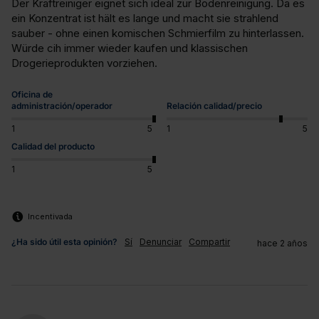
Der Kraftreiniger eignet sich ideal zur Bodenreinigung. Da es 
ein Konzentrat ist hält es lange und macht sie strahlend 
sauber - ohne einen komischen Schmierfilm zu hinterlassen. 
Würde cih immer wieder kaufen und klassischen 
Drogerieprodukten vorziehen.
Oficina de
administración/operador
Relación calidad/precio
1
5
1
5
Calidad del producto
1
5
Incentivada
¿Ha sido útil esta opinión?
Sí
Denunciar
Compartir
hace 2 años