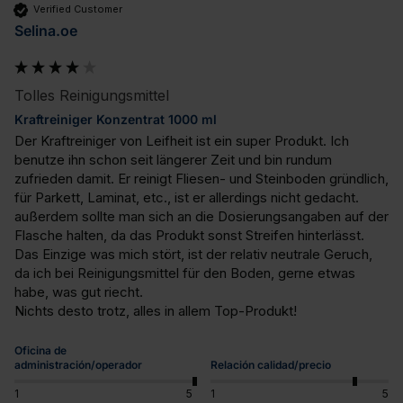
Verified Customer
Selina.oe
Tolles Reinigungsmittel
Kraftreiniger Konzentrat 1000 ml
Der Kraftreiniger von Leifheit ist ein super Produkt. Ich 
benutze ihn schon seit längerer Zeit und bin rundum 
zufrieden damit. Er reinigt Fliesen- und Steinboden gründlich, 
für Parkett, Laminat, etc., ist er allerdings nicht gedacht. 
außerdem sollte man sich an die Dosierungsangaben auf der 
Flasche halten, da das Produkt sonst Streifen hinterlässt. 
Das Einzige was mich stört, ist der relativ neutrale Geruch, 
da ich bei Reinigungsmittel für den Boden, gerne etwas 
habe, was gut riecht. 

Nichts desto trotz, alles in allem Top-Produkt!
Oficina de
administración/operador
Relación calidad/precio
1
5
1
5