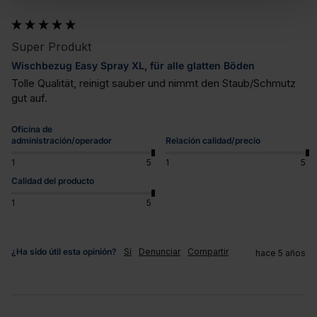
Super Produkt
Wischbezug Easy Spray XL, für alle glatten Böden
Tolle Qualität, reinigt sauber und nimmt den Staub/Schmutz 
gut auf.
Oficina de
administración/operador
Relación calidad/precio
1
5
1
5
Calidad del producto
1
5
¿Ha sido útil esta opinión?
Sí
Denunciar
Compartir
hace 5 años