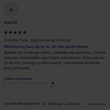
A
Asia39
Dobrze myje, spełnia swoją funkcję
Wischbezug Easy Spray XL, für alle glatten Böden
Kupiłam ze 2 miesiące temu, nakładka się sprawdza. Dobrze 
domywa nawet lekko zaschnięte zabrudzenia. Dobry sprzęt 
do kuchni, pomaga szybko usunąć zabrudzenia powstałe 
przy gotowaniu.
Calidad del producto
1
5
¿Ha sido útil esta opinión?
Sí
Denunciar
Compartir
hace 6 años