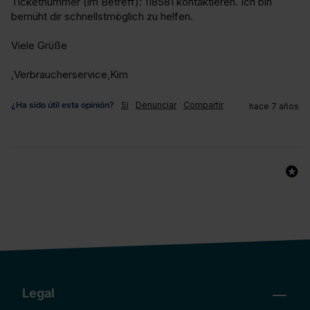
Ticketnummer (im Betreff): 118581 kontaktieren. Ich bin 
bemüht dir schnellstmöglich zu helfen.

Viele Grüße

,Verbraucherservice,Kim
¿Ha sido útil esta opinión?
Sí
Denunciar
Compartir
hace 7 años
Legal