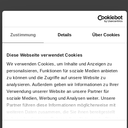
New content loaded
4.00
Basado en 4 opiniones
Zustimmung
Details
Über Cookies
Buscar:
Ordenar
Idioma
Diese Webseite verwendet Cookies
Producto Opiniones
Preguntas
Wir verwenden Cookies, um Inhalte und Anzeigen zu
personalisieren, Funktionen für soziale Medien anbieten
zu können und die Zugriffe auf unsere Website zu
analysieren. Außerdem geben wir Informationen zu Ihrer
J
Verwendung unserer Website an unsere Partner für
soziale Medien, Werbung und Analysen weiter. Unsere
Verified Customer
Partner führen diese Informationen möglicherweise mit
Josef
weiteren Daten zusammen, die Sie ihnen bereitgestellt
haben oder die sie im Rahmen Ihrer Nutzung der Dienste
gesammelt haben. Sie geben Einwilligung zu unseren
Super
Einwilligungsauswahl