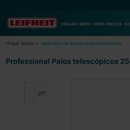
tar al contenido principal
Saltar a la búsqueda
Saltar a la navegación principal
HOGAR LIMPIO
ROPA FRESCA
CO
Hogar limpio
Aparatos de limpieza profesionales
Professional Palos telescópicos 2
Omitir galería de imágenes