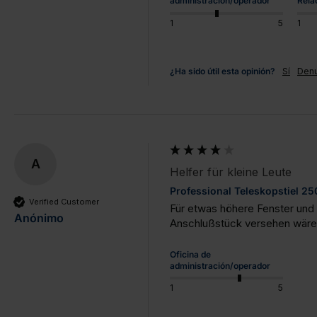
administración/operador
Rela
1
5
1
¿Ha sido útil esta opinión?
Sí
Denu
A
Helfer für kleine Leute
Professional Teleskopstiel 2
Verified Customer
Für etwas höhere Fenster und 
Anónimo
Anschlußstück versehen wäre
Oficina de
administración/operador
1
5