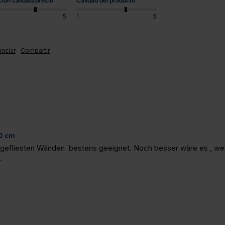
ción calidad/precio
Calidad del producto
5
1
5
nciar
Compartir
50 cm
gefliesten Wänden  bestens geeignet. Noch besser wäre es , wenn
.