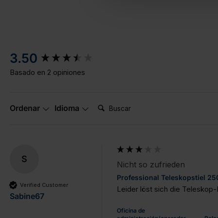
New content loaded
3.50
Basado en 2 opiniones
Buscar:
Ordenar
Idioma
S
Nicht so zufrieden
Professional Teleskopstiel 2
Verified Customer
Leider löst sich die Teleskop
Sabine67
Oficina de