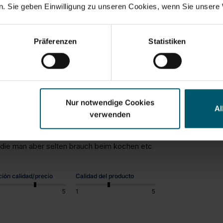
. Sie geben Einwilligung zu unseren Cookies, wenn Sie unsere 
 a second one. I’m a chef and peel whole bulbsoif garlic and store it
Präferenzen
Statistiken
nciar
Compartir
Nur notwendige Cookies
Al
verwenden
 die man aber selten brauch beim kochen etc
ción calidad/precio
Calidad del producto
5
1
5