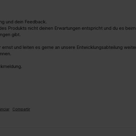
ng und dein Feedback.

 des Produkts nicht deinen Erwartungen entspricht und du es beim
gen gibt.

ernst und leiten es gerne an unsere Entwicklungsabteilung weiter
nen.

kmeldung.

nciar
Compartir