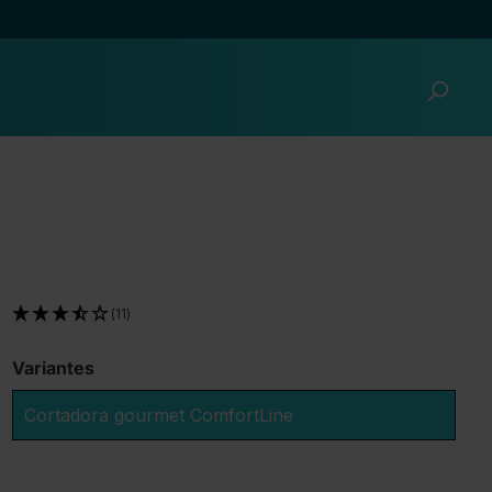
(11)
Variantes
Cortadora gourmet ComfortLine