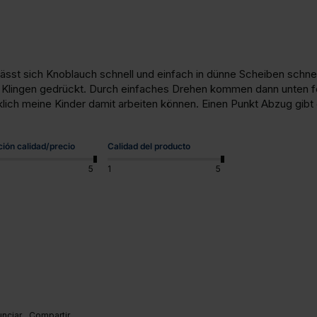
sst sich Knoblauch schnell und einfach in dünne Scheiben schnei
 Klingen gedrückt. Durch einfaches Drehen kommen dann unten fei
klich meine Kinder damit arbeiten können. Einen Punkt Abzug gibt e
ción calidad/precio
Calidad del producto
5
1
5
nciar
Compartir