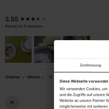
New content loaded
3.55
Basado en 11 opiniones
Zustimmung
Buscar:
Ordenar
Idioma
Diese Webseite verwendet
Wir verwenden Cookies, um I
und die Zugriffe auf unsere 
Website an unsere Partner fü
N
Slice it.
möglicherweise mit weiteren