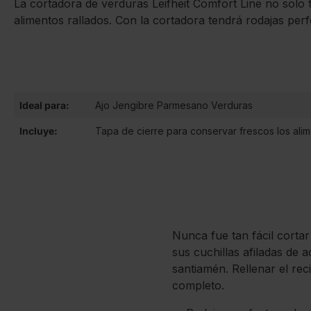
La cortadora de verduras Leifheit Comfort Line no solo 
alimentos rallados. Con la cortadora tendrá rodajas pe
Ideal para:
Ajo Jengibre Parmesano Verduras
Incluye:
Tapa de cierre para conservar frescos los alim
Nunca fue tan fácil corta
sus cuchillas afiladas de 
santiamén. Rellenar el rec
completo.