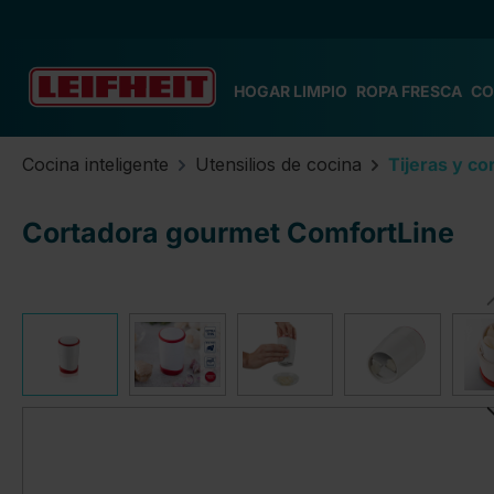
tar al contenido principal
Saltar a la búsqueda
Saltar a la navegación principal
HOGAR LIMPIO
ROPA FRESCA
CO
Cocina inteligente
Utensilios de cocina
Tijeras y co
Cortadora gourmet ComfortLine
Omitir galería de imágenes