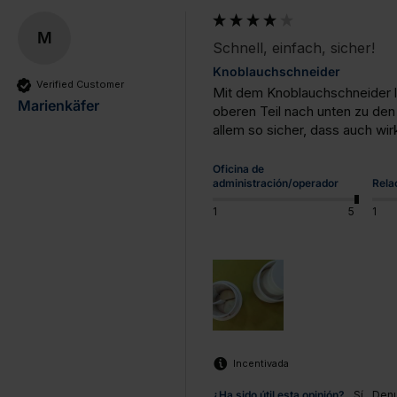
M
Schnell, einfach, sicher!
Knoblauchschneider
Verified Customer
Mit dem Knoblauchschneider lä
Marienkäfer
oberen Teil nach unten zu den
allem so sicher, dass auch wir
Oficina de
administración/operador
Rela
1
5
1
Incentivada
¿Ha sido útil esta opinión?
Sí
Denu