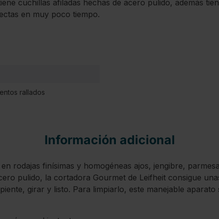
tiene cuchillas afiladas hechas de acero pulido, además tie
rfectas en muy poco tiempo.
entos rallados
Información adicional
r en rodajas finísimas y homogéneas ajos, jengibre, parmes
acero pulido, la cortadora Gourmet de Leifheit consigue un
ipiente, girar y listo. Para limpiarlo, este manejable apara