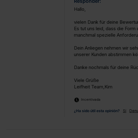
Responder:
Hallo,

vielen Dank für deine Bewertu
Es tut uns leid, dass die Form
manchmal spezielle Anforderun
Dein Anliegen nehmen wir sehr 
unserer Kunden abstimmen kön
Danke nochmals für deine Rüc
Viele Grüße

Leifheit Team,Kim
Incentivada
¿Ha sido útil esta opinión?
Sí
Denu