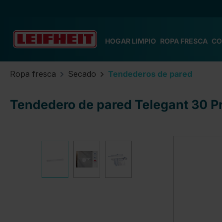
tar al contenido principal
Saltar a la búsqueda
Saltar a la navegación principal
HOGAR LIMPIO
ROPA FRESCA
CO
Ropa fresca
Secado
Tendederos de pared
Tendedero de pared Telegant 30 P
Omitir galería de imágenes