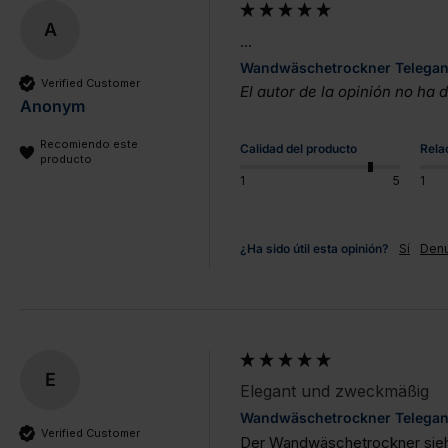
A
...
Wandwäschetrockner Telegant 
Verified Customer
El autor de la opinión no ha
Anonym
Recomiendo este
Calidad del producto
Rela
producto
1
5
1
¿Ha sido útil esta opinión?
Sí
Denu
E
Elegant und zweckmäßig
Wandwäschetrockner Telegant
Verified Customer
Der Wandwäschetrockner sieht 