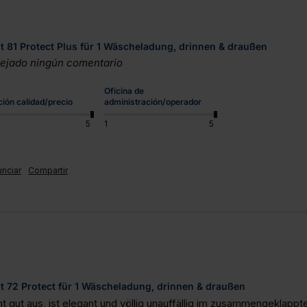
81 Protect Plus für 1 Wäscheladung, drinnen & draußen
 dejado ningún comentario
Oficina de
ción calidad/precio
administración/operador
5
1
5
nciar
Compartir
 72 Protect für 1 Wäscheladung, drinnen & draußen
gut aus, ist elegant und völlig unauffällig im zusammengeklappte