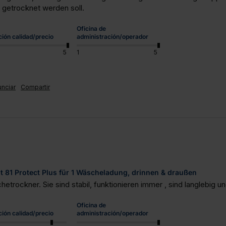
 getrocknet werden soll.
Oficina de
ción calidad/precio
administración/operador
5
1
5
nciar
Compartir
81 Protect Plus für 1 Wäscheladung, drinnen & draußen
rockner. Sie sind stabil, funktionieren immer , sind langlebig u
Oficina de
ción calidad/precio
administración/operador