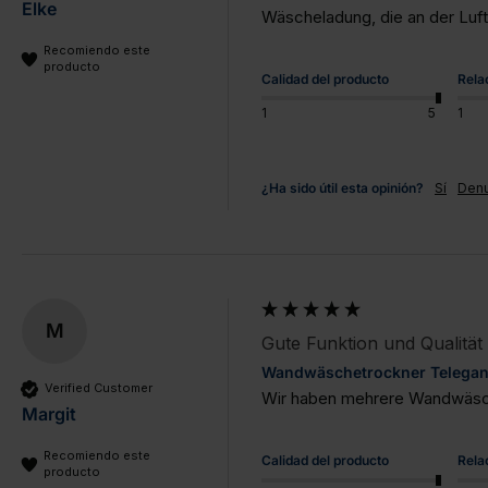
Elke
Wäscheladung, die an der Luft
Recomiendo este
producto
Calidad del producto
Rela
1
5
1
¿Ha sido útil esta opinión?
Sí
Denu
M
Gute Funktion und Qualität
Wandwäschetrockner Telegant 
Verified Customer
Wir haben mehrere Wandwäschet
Margit
Recomiendo este
Calidad del producto
Rela
producto