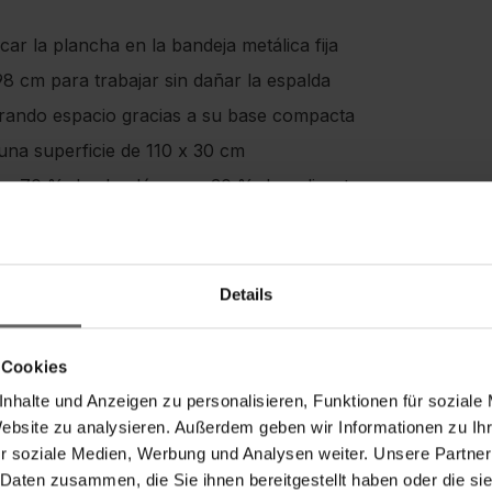
ar la plancha en la bandeja metálica fija
98 cm para trabajar sin dañar la espalda
rando espacio gracias a su base compacta
una superficie de 110 x 30 cm
n 70 % de algodón y un 30 % de poliuretano
Details
Advertencias de seguridad
 Cookies
nhalte und Anzeigen zu personalisieren, Funktionen für soziale
Website zu analysieren. Außerdem geben wir Informationen zu I
r soziale Medien, Werbung und Analysen weiter. Unsere Partner
 Daten zusammen, die Sie ihnen bereitgestellt haben oder die s