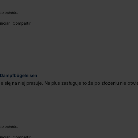
ta opinión.
nciar
Compartir
r Dampfbügeleisen
 się na niej prasuje. Na plus zasługuje to że po złożeniu nie otwi
ta opinión.
nciar
Compartir