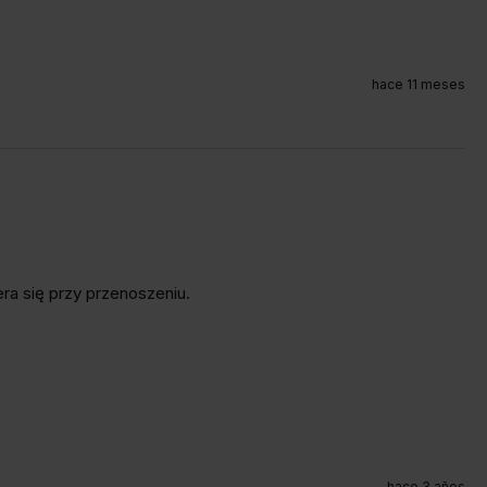
hace 11 meses
era się przy przenoszeniu.
hace 3 años