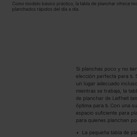
Como modelo básico práctico, la tabla de planchar ofrece tod
planchados rápidos del día a día.
Si planchas poco y no tien
elección perfecta para ti
un lugar adecuado inclus
mientras se trabaja, la ta
de planchar de Leifheit ta
óptima para ti. Con una su
espacio suficiente para p
para quienes planchan po
La pequeña tabla de pl