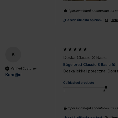
1 persona ha(n) encontrado útil es
¿Ha sido útil esta opinión?
Sí
Denu
K
Deska Classic S Basic
Bügelbrett Classic S Basic fü
Verified Customer
Deska lekka i poręczna. Dobrze
Konr@d
Calidad del producto
1
5
1 persona ha(n) encontrado útil es
¿Ha sido útil esta opinión?
Sí
Denu