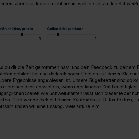
fernen, aber man kommt nicht heran, weil er sich an den Schweiß
ción calidad/precio
Calidad del producto
5
1
5
ss du dir die Zeit genommen hast, uns dein Feedback zu deinem Büg
ellen gebildet hat und dadurch sogar Flecken auf deiner Kleidung 
ere Ergebnisse angewiesen ist. Unsere Bügelbretter sind so konstr
 allerdings dann entwickeln, wenn über längere Zeit Feuchtigkeit
änglichen Stellen wie Schweißnähten lässt sich dieser leider nur
lfen. Bitte wende dich mit deinen Kaufdaten (z. B. Kaufdatum, Hä
nsam finden wir eine Lösung. Viele Grüße,Kim