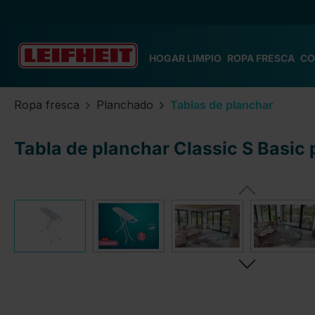
tar al contenido principal
Saltar a la búsqueda
Saltar a la navegación principal
HOGAR LIMPIO
ROPA FRESCA
CO
Ropa fresca
Planchado
Tablas de planchar
Tabla de planchar Classic S Basic
Omitir galería de imágenes