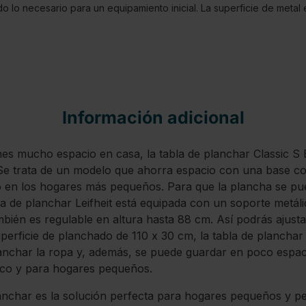
o lo necesario para un equipamiento inicial. La superficie de metal
Información adicional
es mucho espacio en casa, la tabla de planchar Classic S Ba
. Se trata de un modelo que ahorra espacio con una base c
o en los hogares más pequeños. Para que la plancha se pu
bla de planchar Leifheit está equipada con un soporte metáli
mbién es regulable en altura hasta 88 cm. Así podrás ajustar
perficie de planchado de 110 x 30 cm, la tabla de planchar
lanchar la ropa y, además, se puede guardar en poco espaci
co y para hogares pequeños.
anchar es la solución perfecta para hogares pequeños y 