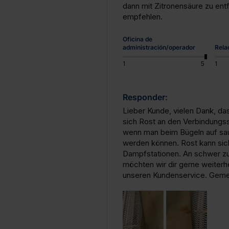
dann mit Zitronensäure zu ent
empfehlen.
Oficina de
administración/operador
Rela
1
5
1
Responder:
Lieber Kunde, vielen Dank, da
sich Rost an den Verbindungsst
wenn man beim Bügeln auf saub
werden können. Rost kann sich
Dampfstationen. An schwer zug
möchten wir dir gerne weiterhe
unseren Kundenservice. Gemei