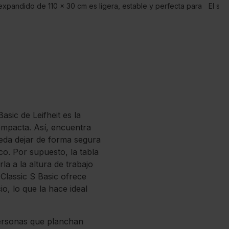
 expandido de 110 × 30 cm es ligera, estable y perfecta para
El so
sic de Leifheit es la
ompacta. Así, encuentra
eda dejar de forma segura
co. Por supuesto, la tabla
la a la altura de trabajo
 Classic S Basic ofrece
o, lo que la hace ideal
personas que planchan