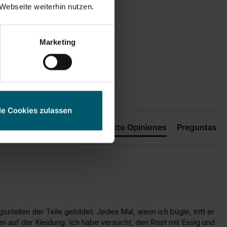
Webseite weiterhin nutzen.
Marketing
le Cookies zulassen
Producto Opiniones
Preguntas
tellen der Teile gebildet. Jedes Mal, wenn ich bügle, tritt er 
en auf der Kleidung. Ich habe versucht, den Rost mit Essig und 