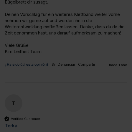
Bügelbrett dir zusagt.

Deinen Vorschlag für ein weiteres Klettband weiter vorne 
nehmen wir gerne auf und werden ihn in die 
Weiterentwicklung einfließen lassen. Danke, dass du dir die 
Zeit genommen hast, uns darauf aufmerksam zu machen!

Viele Grüße

Kim,Leifheit Team
¿Ha sido útil esta opinión?
Sí
Denunciar
Compartir
hace 1 año
T
Verified Customer
Terka