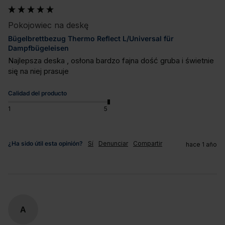
Pokojowiec na deskę
Bügelbrettbezug Thermo Reflect L/Universal für
Dampfbügeleisen
Najlepsza deska , osłona bardzo fajna dość gruba i świetnie 
się na niej prasuje
Calidad del producto
1
5
¿Ha sido útil esta opinión?
Sí
Denunciar
Compartir
hace 1 año
A