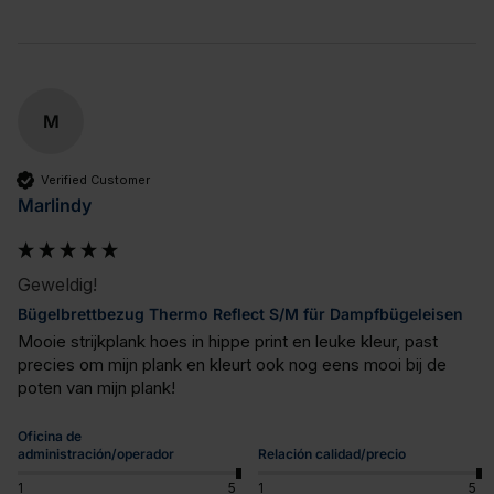
M
Verified Customer
Marlindy
Geweldig!
Bügelbrettbezug Thermo Reflect S/M für Dampfbügeleisen
Mooie strijkplank hoes in hippe print en leuke kleur, past 
precies om mijn plank en kleurt ook nog eens mooi bij de 
poten van mijn plank!
Oficina de
administración/operador
Relación calidad/precio
1
5
1
5