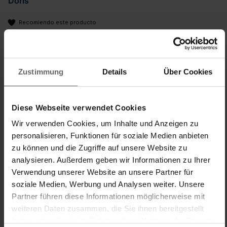
Doris
Recomiendo este producto
...
Zustimmung
Details
Über Cookies
Bügelbrettbezug Thermo Reflect S/M Black für
Dampfbügeleisen
El autor de la opinión no ha dejado ningún comentario
Diese Webseite verwendet Cookies
Calidad del producto
Relación calidad/precio
Wir verwenden Cookies, um Inhalte und Anzeigen zu
1
5
1
5
personalisieren, Funktionen für soziale Medien anbieten
Oficina de
zu können und die Zugriffe auf unsere Website zu
administración/operador
analysieren. Außerdem geben wir Informationen zu Ihrer
1
5
Verwendung unserer Website an unsere Partner für
soziale Medien, Werbung und Analysen weiter. Unsere
Partner führen diese Informationen möglicherweise mit
¿Ha sido útil esta opinión?
Sí
Denunciar
Compartir
hace 1 mes
weiteren Daten zusammen, die Sie ihnen bereitgestellt
haben oder die sie im Rahmen Ihrer Nutzung der Dienste