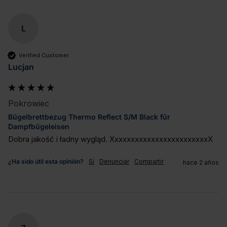
L
Verified Customer
Lucjan
Pokrowiec
Bügelbrettbezug Thermo Reflect S/M Black für
Dampfbügeleisen
Dobra jakość i ładny wygląd. XxxxxxxxxxxxxxxxxxxxxxxxX
¿Ha sido útil esta opinión?
Sí
Denunciar
Compartir
hace 2 años