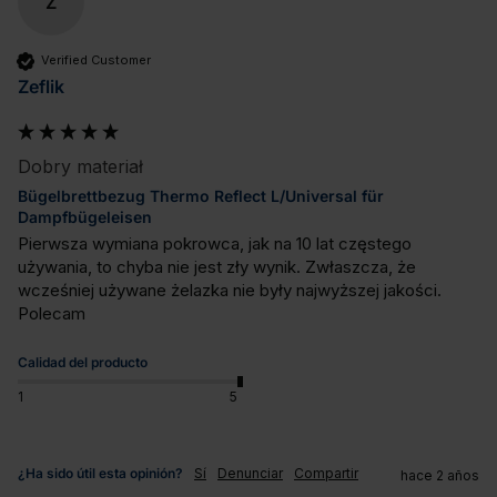
Z
Verified Customer
Zeflik
Dobry materiał
Bügelbrettbezug Thermo Reflect L/Universal für
Dampfbügeleisen
Pierwsza wymiana pokrowca, jak na 10 lat częstego 
używania, to chyba nie jest zły wynik. Zwłaszcza, że 
wcześniej używane żelazka nie były najwyższej jakości. 
Polecam
Calidad del producto
1
5
¿Ha sido útil esta opinión?
Sí
Denunciar
Compartir
hace 2 años