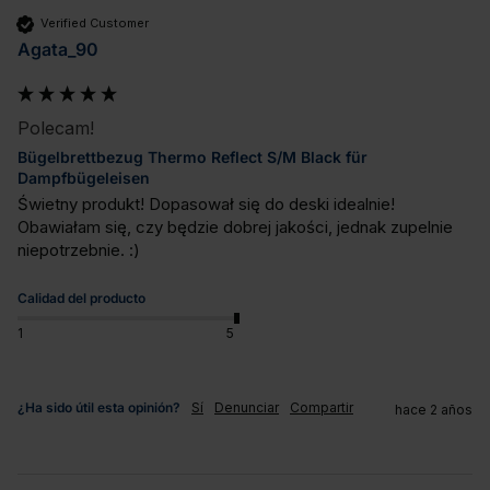
Verified Customer
Agata_90
Polecam!
Bügelbrettbezug Thermo Reflect S/M Black für
Dampfbügeleisen
Świetny produkt! Dopasował się do deski idealnie! 
Obawiałam się, czy będzie dobrej jakości, jednak zupelnie 
niepotrzebnie. :)
Calidad del producto
1
5
¿Ha sido útil esta opinión?
Sí
Denunciar
Compartir
hace 2 años