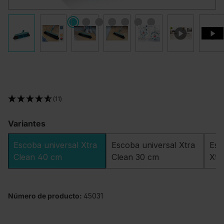
(11)
Variantes
Escoba universal Xtra
Escoba universal Xtra
Esc
Clean 40 cm
Clean 30 cm
Xtr
Número de producto:
45031