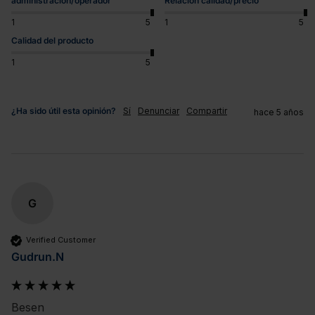
administración/operador
Relación calidad/precio
1
5
1
5
Calidad del producto
1
5
¿Ha sido útil esta opinión?
Sí
Denunciar
Compartir
hace 5 años
G
Verified Customer
Gudrun.N
Besen