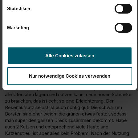
Statistiken
N
Marketing
Verified Customer
Nachtwynd
Alle Cookies zulassen
Macht was es soll - und zwar richtig gut!
Allround Besen Xtra Clean 30 cm
Hab mir durch Zufall das Wischset von Leifheit gekauft und 
Nur notwendige Cookies verwenden
bin so auf den Besen gekommen. Bin ja super Fan von 
diesem Klick-System, weil man so echt super Platzsparend 
alle Utensilien lagern und nutzen kann, ohne riesen Schränke 
zu brauchen, das ist echt so eine Erleichterung. Der 
Besenaufsatz selbst ist auch richtig gut! Die schwarzen 
Borsten sind eher weich  die grünen etwas fester, sodass 
man super den ganzen Dreck zusammen bekommt. Habe 
auch 2 Katzen und entsprechend viele Haate und 
Katzenstreu, ist aber alles kein Problem. Nach der Nutzung 