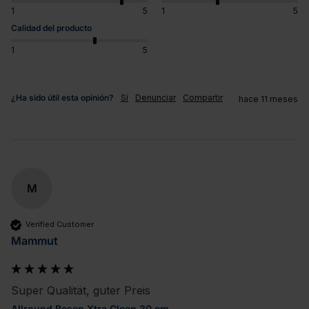
1
5
1
5
Calidad del producto
1
5
¿Ha sido útil esta opinión?
Sí
Denunciar
Compartir
hace 11 meses
M
Verified Customer
Mammut
Super Qualität, guter Preis
Allround Besen Xtra Clean 30 cm