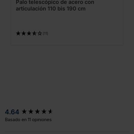
Palo telescópico de acero con
articulación 110 bis 190 cm
(11)
New content loaded
4.64
Basado en 11 opiniones