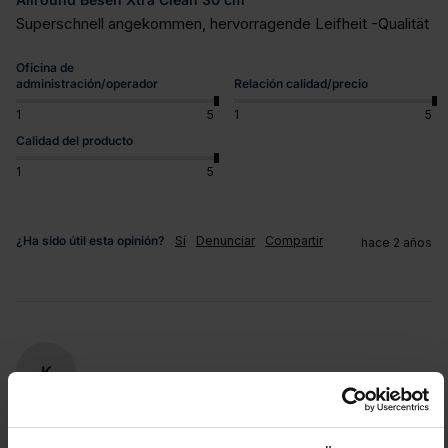
Superschnell angekommen, hervorragende Leifheit -Qualität
Oficina de
administración/operador
Relación calidad/precio
1
5
1
5
Calidad del producto
1
5
¿Ha sido útil esta opinión?
Sí
Denunciar
Compartir
hace 2 años
K
Verified Customer