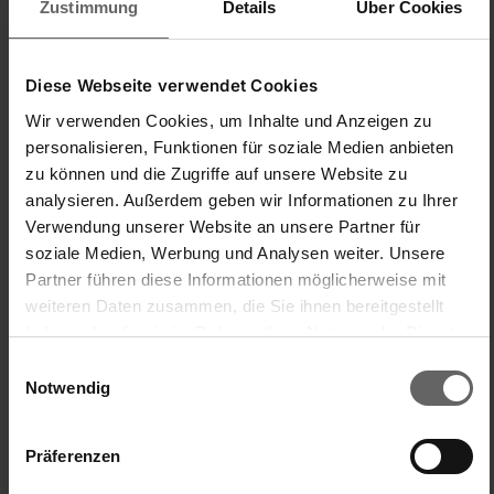
Kapel
Zustimmung
Details
Über Cookies
Spinnenverdelger
Diese Webseite verwendet Cookies
Allround Besen Xtra Clean 30 cm
Wir verwenden Cookies, um Inhalte und Anzeigen zu
Uitstekende bezem om, met de uitschuifbare steel die ik al 
personalisieren, Funktionen für soziale Medien anbieten
had, spinnen en hun nesten uit raamhoeken te verwijderen.
zu können und die Zugriffe auf unsere Website zu
analysieren. Außerdem geben wir Informationen zu Ihrer
Oficina de
administración/operador
Verwendung unserer Website an unsere Partner für
Relación calidad/precio
soziale Medien, Werbung und Analysen weiter. Unsere
1
5
1
5
Partner führen diese Informationen möglicherweise mit
Calidad del producto
weiteren Daten zusammen, die Sie ihnen bereitgestellt
1
5
haben oder die sie im Rahmen Ihrer Nutzung der Dienste
gesammelt haben. Sie geben Einwilligung zu unseren
Einwilligungsauswahl
Cookies, wenn Sie unsere Webseite weiterhin nutzen.
Notwendig
¿Ha sido útil esta opinión?
Sí
Denunciar
Compartir
hace 2 años
Präferenzen