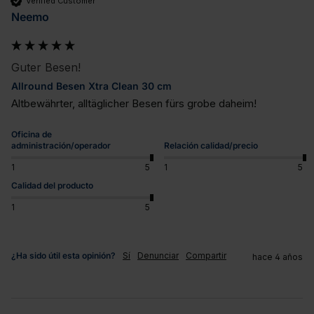
Verified Customer
Neemo
Guter Besen!
Allround Besen Xtra Clean 30 cm
Altbewährter, alltäglicher Besen fürs grobe daheim!
Oficina de
administración/operador
Relación calidad/precio
1
5
1
5
Calidad del producto
1
5
¿Ha sido útil esta opinión?
Sí
Denunciar
Compartir
hace 4 años