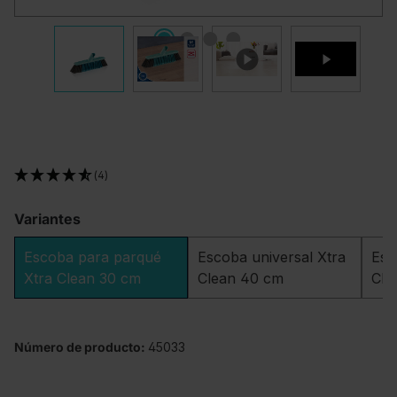
(4)
Variantes
Escoba para parqué
Escoba universal Xtra
Esc
Xtra Clean 30 cm
Clean 40 cm
Cle
Número de producto:
45033