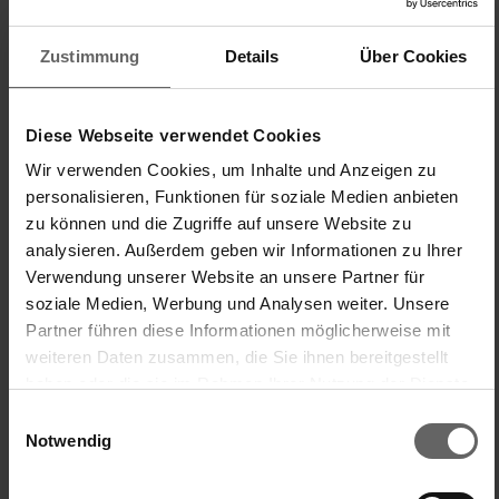
Zustimmung
Details
Über Cookies
Diese Webseite verwendet Cookies
Wir verwenden Cookies, um Inhalte und Anzeigen zu
personalisieren, Funktionen für soziale Medien anbieten
zu können und die Zugriffe auf unsere Website zu
analysieren. Außerdem geben wir Informationen zu Ihrer
New content loaded
Verwendung unserer Website an unsere Partner für
4.75
soziale Medien, Werbung und Analysen weiter. Unsere
Basado en 4 opiniones
Partner führen diese Informationen möglicherweise mit
weiteren Daten zusammen, die Sie ihnen bereitgestellt
Buscar:
haben oder die sie im Rahmen Ihrer Nutzung der Dienste
Ordenar
Idioma
gesammelt haben. Sie geben Einwilligung zu unseren
Einwilligungsauswahl
Cookies, wenn Sie unsere Webseite weiterhin nutzen.
Notwendig
Producto Opiniones
Preguntas